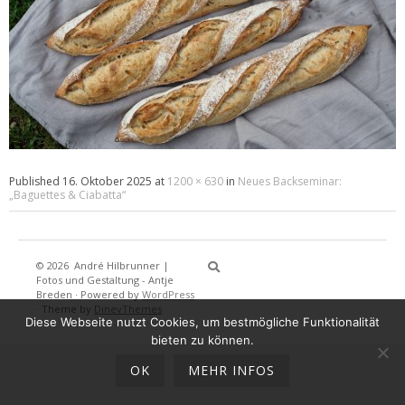
Published
16. Oktober 2025
at
1200 × 630
in
Neues Backseminar:
„Baguettes & Ciabatta“
© 2026
André Hilbrunner |
Home
Brotbackkurse
BrotBackKuns
Brotbacken
Rezepte
Wissensw
Gästeb
Fotos und Gestaltung - Antje
Breden
·
Powered by
WordPress
·
Theme by
DinevThemes
Diese Webseite nutzt Cookies, um bestmögliche Funktionalität
bieten zu können.
OK
MEHR INFOS