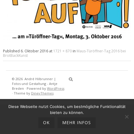
Published
6. Oktober 2016
at
1721 × 870
in
Maus-Türöffner-Tag 2016 bei
BrotBackKunst
© 2026
André Hilbrunner |
Home
Brotbackkurse
BrotBackKuns
Brotbacken
Rezepte
Wissensw
Gästeb
Fotos und Gestaltung - Antje
Breden
·
Powered by
WordPress
·
Theme by
DinevThemes
Diese Webseite nutzt Cookies, um bestmögliche Funktionalität
bieten zu können.
OK
MEHR INFOS