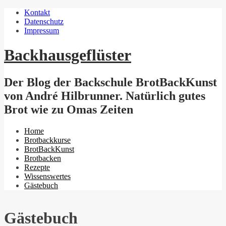
Kontakt
Datenschutz
Impressum
Backhausgeflüster
Der Blog der Backschule BrotBackKunst
von André Hilbrunner. Natürlich gutes
Brot wie zu Omas Zeiten
Menu
Home
Brotbackkurse
BrotBackKunst
Brotbacken
Rezepte
Wissenswertes
Gästebuch
Gästebuch