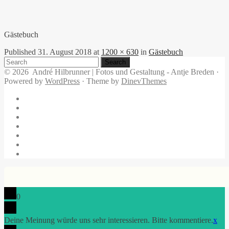
Gästebuch
Published
31. August 2018
at
1200 × 630
in
Gästebuch
Search
for:
© 2026
André Hilbrunner | Fotos und Gestaltung - Antje Breden
·
Powered by
WordPress
·
Theme by
DinevThemes
Home
Brotbackkurse
BrotBackKunst
Brotbacken
Rezepte
Wissenswertes
Gästebuch
0
Deine Meinung würde uns sehr interessieren. Bitte kommentiere.
x