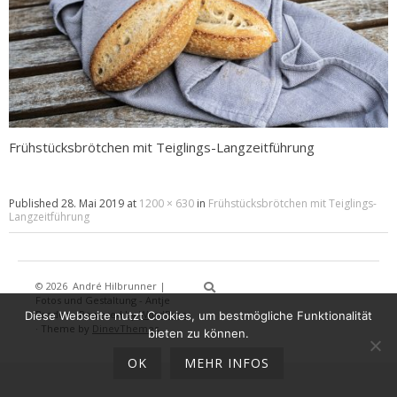
Frühstücksbrötchen mit Teiglings-Langzeitführung
Published
28. Mai 2019
at
1200 × 630
in
Frühstücksbrötchen mit Teiglings-
Langzeitführung
© 2026
André Hilbrunner |
Home
Brotbackkurse
BrotBackKuns
Brotbacken
Rezepte
Wissensw
Gästeb
Fotos und Gestaltung - Antje
Breden
·
Powered by
WordPress
Diese Webseite nutzt Cookies, um bestmögliche Funktionalität
·
Theme by
DinevThemes
bieten zu können.
OK
MEHR INFOS