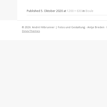
Published
5. Oktober 2020
at
1200 × 630
in
Boule
© 2026
André Hilbrunner | Fotos und Gestaltung - Antje Breden
·
DinevThemes