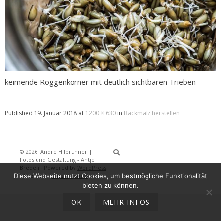
keimende Roggenkörner mit deutlich sichtbaren Trieben
Published
19. Januar 2018
at
1200 × 630
in
Backmalz herstellen
© 2026
André Hilbrunner |
Home
Brotbackkurse
BrotBackKuns
Brotbacken
Rezepte
Wissensw
Gästeb
Fotos und Gestaltung - Antje
Breden
·
Powered by
WordPress
Diese Webseite nutzt Cookies, um bestmögliche Funktionalität
·
Theme by
DinevThemes
bieten zu können.
OK
MEHR INFOS