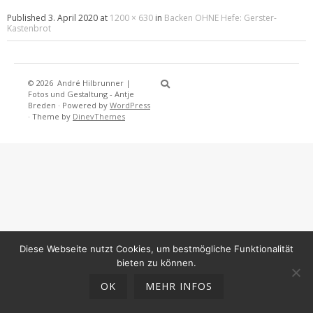
Published
3. April 2020
at
1200 × 630
in
Backen OHNE Hefe: Gerster-
Kastenbrot
© 2026
André Hilbrunner |
Home
Brotbackkurse
BrotBackKuns
Brotbacken
Rezepte
Wissensw
Gästeb
Fotos und Gestaltung - Antje
Breden
·
Powered by
WordPress
·
Theme by
DinevThemes
Diese Webseite nutzt Cookies, um bestmögliche Funktionalität
bieten zu können.
OK
MEHR INFOS