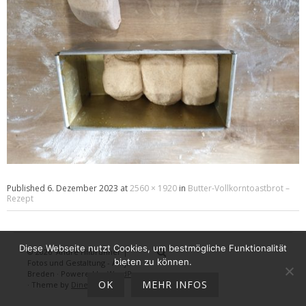
Published
6. Dezember 2023
at
2560 × 1920
in
Butter-Vollkorntoastbrot –
Rezept
Diese Webseite nutzt Cookies, um bestmögliche Funktionalität
© 2026
André Hilbrunner |
Home
Brotbackkurse
BrotBackKuns
Brotbacken
Rezepte
Wissensw
Gästeb
bieten zu können.
Fotos und Gestaltung - Antje
Breden
·
Powered by
WordPress
OK
MEHR INFOS
·
Theme by
DinevThemes