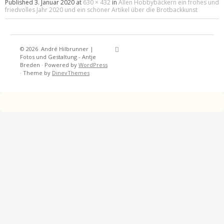
Published
3. Januar 2020
at
630 × 432
in
Allen Hobbybäckern ein frohes und
friedvolles Jahr 2020 und ein schöner Artikel über die Brotbackkunst
© 2026
André Hilbrunner |
Home
Brotbackkurse
BrotBackKuns
Brotbacken
Rezepte
Wissensw
Gästeb
Fotos und Gestaltung - Antje
Breden
·
Powered by
WordPress
·
Theme by
DinevThemes